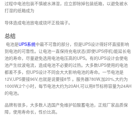
过程中电池包装不慎被水淋湿，应立即除掉包装纸箱，以避免被水
打湿的纸箱成为
导体造成电池放电或烧坏正极端子。
总结
电池是
UPS系统
中最不可靠的部分，但是UPS设计得好坏直接影响
到电池的可靠性。让电池一直保持充电状态(即使UPS停机)能延长电
池的寿命，尽量避免选用电池电压高的UPS。有的UPS设计会使电
池产生纹波电流，造成电池不必要的过热。大多数UPS使用的电池
都差不多，但UPS设计不同会大大影响电池的寿命。一节电池是
12V,UPS要接96V,也就是说要接8节 。服务器780W,加20%,大约为
1000W,2个小时，每节电池大约为20AH,可以用8节标称容量为24AH
的电池。
品牌有很多，大多数人选国产免维护铅酸蓄电池，正规厂家品质保
障，使用寿命长，性价比高。