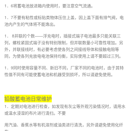
1．6将蓄电池放进箱内使用时，要注意空气流通。
1．7不要有粘性或标贴类物体压住上盖，因上盖下面有排气阀，电
池内产生的气体将不能逸出。
1． 8并联的个数——浮充电时，插接式端子电池最多只能关联三
列，螺栓紧固式端子没有特别限制，但并联数量小可靠性增加。另
外，并联接线时，有必要考虑使各列之间接线导体和接触电阻等
同，为使各列充放电电池保持均衡，实际使用上请不要超过三列。
1．9同时使用容量不同、新旧不同，厂家不同的电池时，由于其特
性值不同有可能使蓄电池和机器受到损坏，所以请避免使用。
铅酸蓄电池日常维护
1．定期对电池进行检查，如发现有灰尘等外观污染情况时，请用水
或温水浸湿的布片进行清扫。不要
用汽油、香蕉水等有机溶剂或油类进行清洗，另外请避免使用化纤