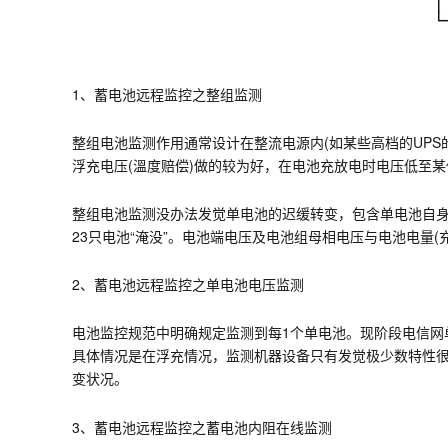
1、蓄电池远程监控之整组监测
整组电池监测作用通常设计在整流电源内(如某些高档的UP
浮充电压(溫度赔偿)做的较为好，在电池充放电时电压低至
整组电池监测没办法发觉单电池的迟缓转变，包含单电池自身
23只电池“淹没”。电池端电压及电池组母相电压与电池电量
2、蓄电池远程监控之单电池电压监测
电池监控规范中明确规定监测到每1个单电池。现阶段电信
具体情况是在浮充情况，监测机器设备只有发觉极少数特性
变状况。
3、蓄电池远程监控之蓄电池内阻在线监测